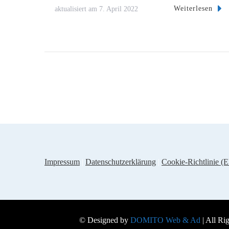
Weiterlesen
aktualisiert am
7. April 2022
Impressum
|
Datenschutzerklärung
|
Cookie-Richtlinie (
© Designed by
DOMITO Web & Ad
| All Ri