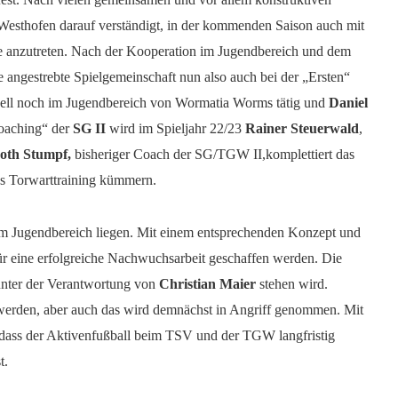
sthofen darauf verständigt, in der kommenden Saison auch mit
e anzutreten. Nach der Kooperation im Jugendbereich und dem
e angestrebte Spielgemeinschaft nun also auch bei der „Ersten“
uell noch im Jugendbereich von Wormatia Worms tätig und
Daniel
Coaching“ der
SG II
wird im Spieljahr 22/23
Rainer Steuerwald
,
oth
Stumpf,
bisheriger Coach der SG/TGW II,komplettiert das
as Torwarttraining kümmern.
m Jugendbereich liegen. Mit einem entsprechenden Konzept und
r eine erfolgreiche Nachwuchsarbeit geschaffen werden. Die
 unter der Verantwortung von
Christian Maier
stehen wird.
 werden, aber auch das wird demnächst in Angriff genommen. Mit
 dass der Aktivenfußball beim TSV und der TGW langfristig
t.