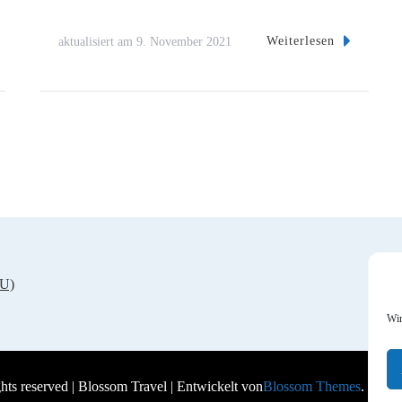
Weiterlesen
aktualisiert am
9. November 2021
EU)
Wir
ghts reserved |
Blossom Travel | Entwickelt von
Blossom Themes
. Berei