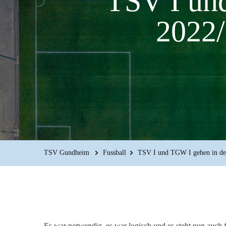
TSV I und
2022/
TSV Gundheim
Fussball
TSV I und TGW I gehen in der
Es war notwendig, es war logisch und es steht nun auch 