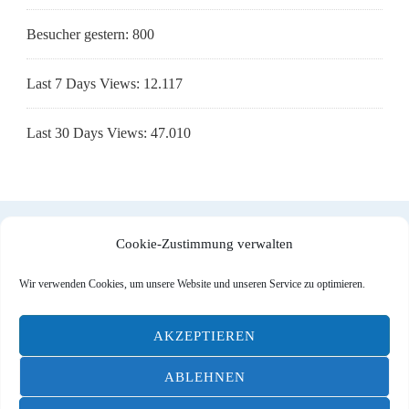
Besucher gestern:
800
Last 7 Days Views:
12.117
Last 30 Days Views:
47.010
Cookie-Zustimmung verwalten
Impressum
|
Datenschutzerklärung
|
Cookie-Richtlinie (EU)
Wir verwenden Cookies, um unsere Website und unseren Service zu optimieren.
AKZEPTIEREN
© Designed by
DOMITO Web & Ad
| All Rights reserved |
ABLEHNEN
Blossom Travel | Entwickelt von
Blossom Themes
.