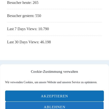
Besucher heute:
265
Besucher gestern:
550
Last 7 Days Views:
10.790
Last 30 Days Views:
46.198
Cookie-Zustimmung verwalten
Impressum
|
Datenschutzerklärung
|
Cookie-Richtlinie (EU)
Wir verwenden Cookies, um unsere Website und unseren Service zu optimieren.
AKZEPTIEREN
© Designed by
DOMITO Web & Ad
| All Rights reserved |
ABLEHNEN