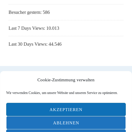
Besucher gestern:
586
Last 7 Days Views:
10.013
Last 30 Days Views:
44.546
Cookie-Zustimmung verwalten
Impressum
|
Datenschutzerklärung
|
Cookie-Richtlinie (EU)
Wir verwenden Cookies, um unsere Website und unseren Service zu optimieren.
AKZEPTIEREN
© Designed by
DOMITO Web & Ad
| All Rights reserved |
ABLEHNEN
Blossom Travel | Entwickelt von
Blossom Themes
.