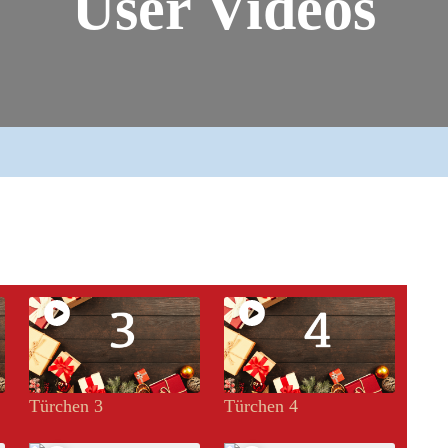
User Videos
Türchen 3
Türchen 4