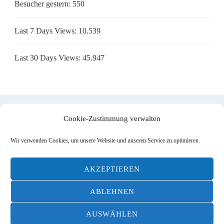
Besucher gestern:
550
Last 7 Days Views:
10.539
Last 30 Days Views:
45.947
Cookie-Zustimmung verwalten
Impressum
|
Datenschutzerklärung
|
Cookie-Richtlinie (EU)
Wir verwenden Cookies, um unsere Website und unseren Service zu optimieren.
AKZEPTIEREN
© Designed by
DOMITO Web & Ad
| All Rights reserved |
ABLEHNEN
Blossom Travel | Entwickelt von
Blossom Themes
.
AUSWÄHLEN
Bereitgestellt von
WordPress
.
Datenschutzerklärung