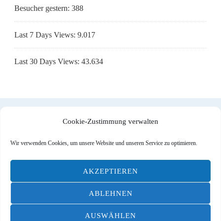
Besucher gestern:
388
Last 7 Days Views:
9.017
Last 30 Days Views:
43.634
Cookie-Zustimmung verwalten
Impressum
|
Datenschutzerklärung
|
Cookie-Richtlinie (EU)
Wir verwenden Cookies, um unsere Website und unseren Service zu optimieren.
AKZEPTIEREN
© Designed by
DOMITO Web & Ad
| All Rights reserved |
ABLEHNEN
Blossom Travel | Entwickelt von
Blossom Themes
.
AUSWÄHLEN
Bereitgestellt von
WordPress
.
Datenschutzerklärung